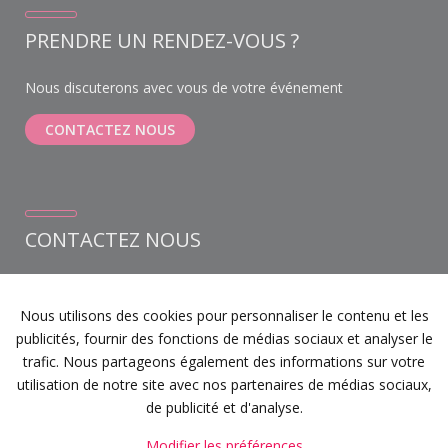
PRENDRE UN RENDEZ-VOUS ?
Nous discuterons avec vous de votre événement
CONTACTEZ NOUS
CONTACTEZ NOUS
Weihoek 6A bus 1
1930 Zaventem
Nous utilisons des cookies pour personnaliser le contenu et les
+32 (0) 468 12 22 21
publicités, fournir des fonctions de médias sociaux et analyser le
info@devents.be
trafic. Nous partageons également des informations sur votre
Notre instagram
utilisation de notre site avec nos partenaires de médias sociaux,
Facebook
de publicité et d'analyse.
Modifier les préférences