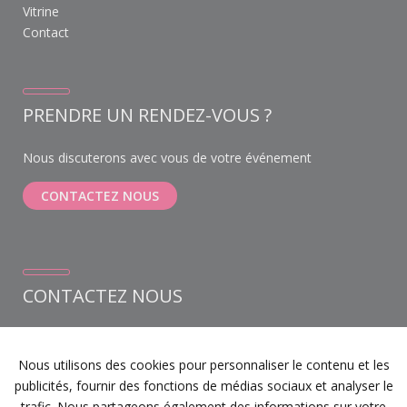
Vitrine
Contact
PRENDRE UN RENDEZ-VOUS ?
Nous discuterons avec vous de votre événement
CONTACTEZ NOUS
CONTACTEZ NOUS
Weihoek 6A bus 1
1930 Zaventem
Nous utilisons des cookies pour personnaliser le contenu et les
+32 (0) 468 12 22 21
publicités, fournir des fonctions de médias sociaux et analyser le
info@devents.be
trafic. Nous partageons également des informations sur votre