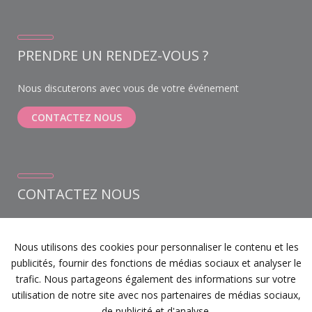
PRENDRE UN RENDEZ-VOUS ?
Nous discuterons avec vous de votre événement
CONTACTEZ NOUS
CONTACTEZ NOUS
Weihoek 6A bus 1
1930 Zaventem
Nous utilisons des cookies pour personnaliser le contenu et les
+32 (0) 468 12 22 21
publicités, fournir des fonctions de médias sociaux et analyser le
info@devents.be
trafic. Nous partageons également des informations sur votre
Notre instagram
utilisation de notre site avec nos partenaires de médias sociaux,
Facebook
de publicité et d'analyse.