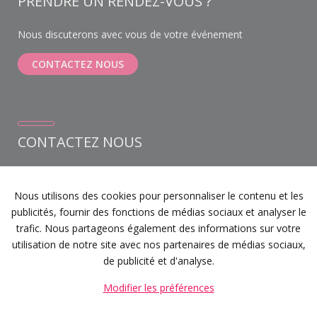
PRENDRE UN RENDEZ-VOUS ?
Nous discuterons avec vous de votre événement
CONTACTEZ NOUS
CONTACTEZ NOUS
Weihoek 6A bus 1
1930 Zaventem
Nous utilisons des cookies pour personnaliser le contenu et les
+32 (0) 468 12 22 21
publicités, fournir des fonctions de médias sociaux et analyser le
info@devents.be
trafic. Nous partageons également des informations sur votre
Notre instagram
utilisation de notre site avec nos partenaires de médias sociaux,
Facebook
de publicité et d'analyse.
Modifier les préférences